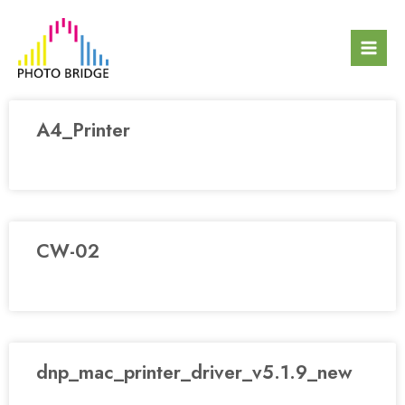
跳
Mai
至
Men
主
要
內
容
A4_Printer
CW-02
dnp_mac_printer_driver_v5.1.9_new