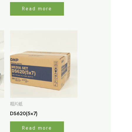
Read more
相片紙
DS620(5×7)
Read more