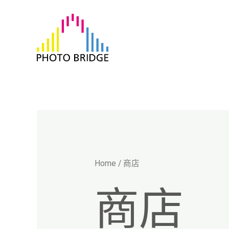
跳
至
主
要
內
容
Home
/ 商店
商店