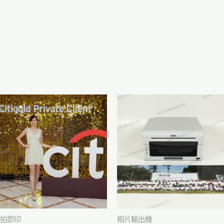
拍即印
相片輸出機