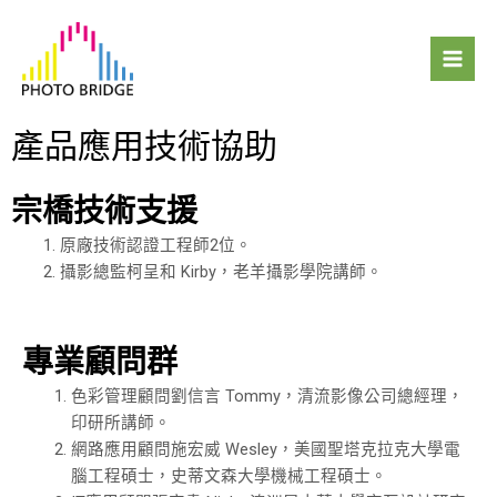
跳
Mai
至
Men
主
要
內
產品應用技術協助
容
宗橋技術支援
原廠技術認證工程師2位。
攝影總監柯呈和 Kirby，老羊攝影學院講師。
專業顧問群
色彩管理顧問劉信言 Tommy，清流影像公司總經理，
印研所講師。
網路應用顧問施宏威 Wesley，美國聖塔克拉克大學電
腦工程碩士，史蒂文森大學機械工程碩士。