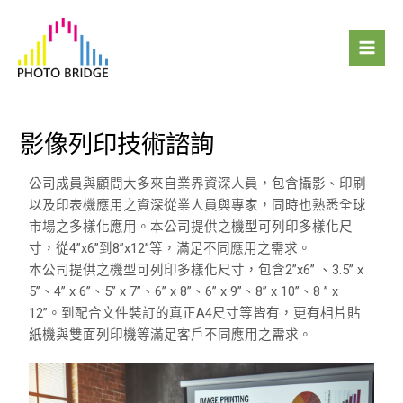
跳
Mai
至
Men
主
要
內
容
影像列印技術諮詢
公司成員與顧問大多來自業界資深人員，包含攝影、印刷
以及印表機應用之資深從業人員與專家，同時也熟悉全球
市場之多樣化應用。本公司提供之機型可列印多樣化尺
寸，從4”x6”到8”x12”等，滿足不同應用之需求。
本公司提供之機型可列印多樣化尺寸，包含2”x6” 、3.5” x
5”、4” x 6”、5” x 7”、6” x 8”、6” x 9”、8” x 10”、8 ” x
12”。到配合文件裝訂的真正A4尺寸等皆有，更有相片貼
紙機與雙面列印機等滿足客戶不同應用之需求。