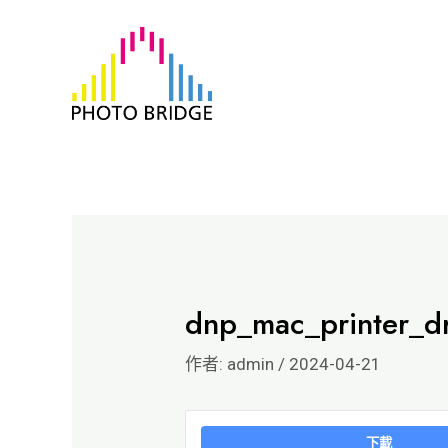
跳
至
主
要
內
容
dnp_mac_printer_d
作者:
admin
/
2024-04-21
下載