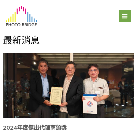
跳
Mai
至
Men
主
要
內
最新消息
容
2024年度傑出代理商頒獎