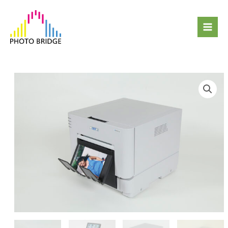
跳
Mai
至
Men
主
要
內
容