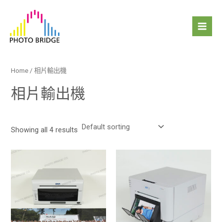
跳
Mai
至
Men
主
要
內
容
Home
/ 相片輸出機
相片輸出機
Showing all 4 results