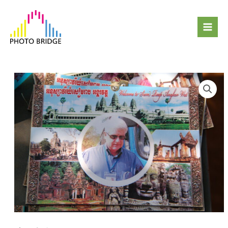
跳
Mai
至
Men
主
要
內
容