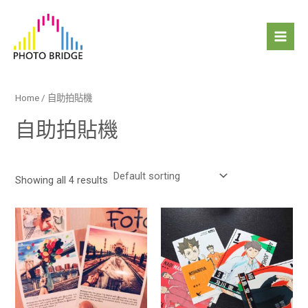
跳
Mai
至
Men
主
要
內
容
Home
/ 自助拍貼機
自助拍貼機
Showing all 4 results