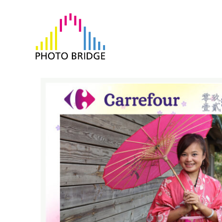
跳
至
主
要
內
容