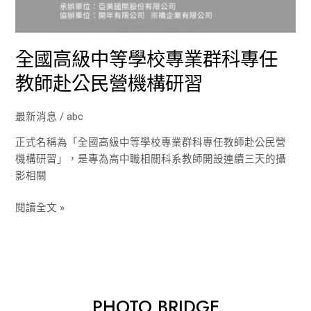
專
業
群
全國高級中等學校專業群科專任
科
專
教師赴公民營機構研習
任
教
最新消息
/
abc
師
赴
正式名稱為「全國高級中等學校專業群科專任教師赴公民營
公
機構研習」，是專為高中職相關科系教師開設連續三天的攝
民
影相關
營
機
閱讀全文 »
構
研
習
PHOTO BRIDGE