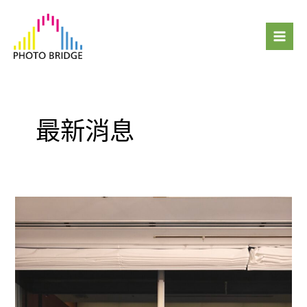
跳
Mai
至
Men
主
要
內
容
最新消息
2024
年
度
傑
出
代
理