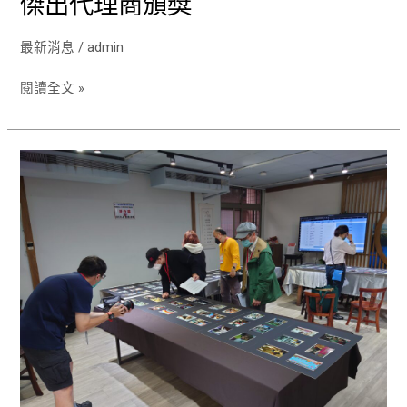
傑出代理商頒獎
最新消息
/
admin
閱讀全文 »
全
國
身
心
障
礙
者
技
能
競
賽
暨