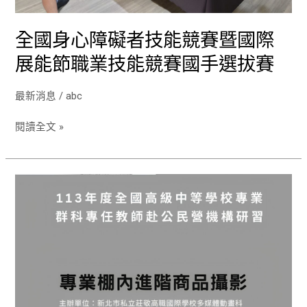
國
際
全國身心障礙者技能競賽暨國際
展
展能節職業技能競賽國手選拔賽
能
節
職
最新消息
/
abc
業
技
閱讀全文 »
能
競
賽
全
國
國
手
高
選
級
拔
中
賽
等
學
校