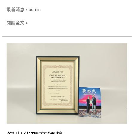
最新消息
/
admin
閱讀全文 »
傑
出
代
理
商
頒
獎