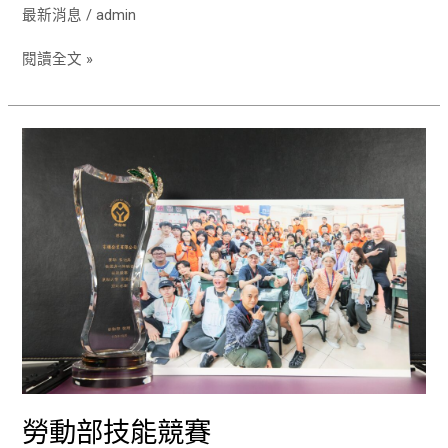
最新消息
/
admin
閱讀全文 »
勞
動
部
技
能
競
賽
勞動部技能競賽