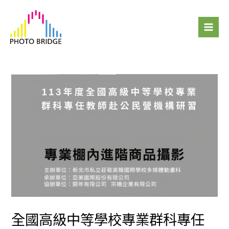
跳
Mai
至
Men
主
要
內
容
全國高級中等學校專業群科專任