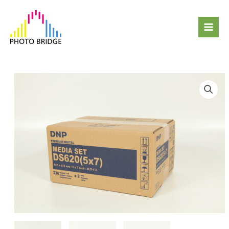
跳
Mai
至
Men
主
要
內
容