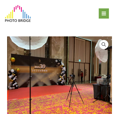
跳
Mai
至
Men
主
要
內
容