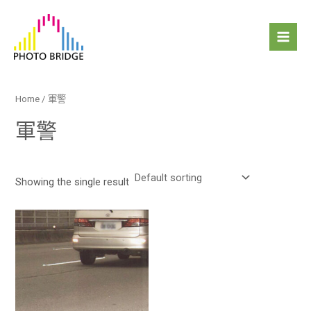
跳
Mai
至
Men
主
要
內
容
Home
/ 軍警
軍警
Showing the single result