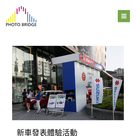
跳
Mai
至
Men
主
要
內
容
新車發表體驗活動