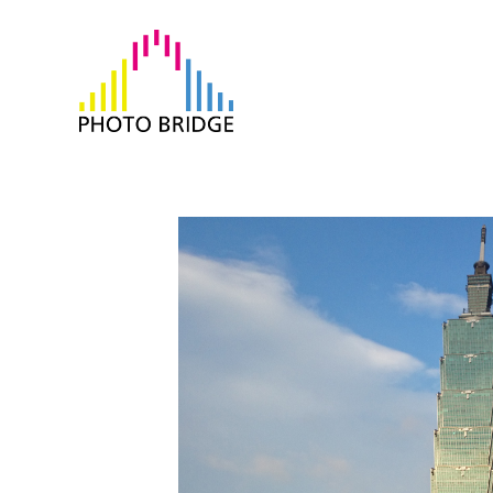
跳
至
主
要
內
容