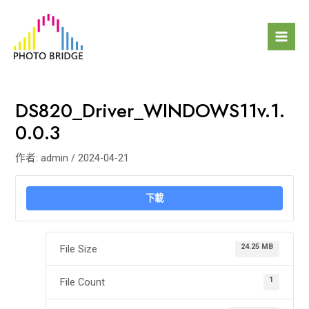
跳
Mai
至
Men
主
要
內
容
DS820_Driver_WINDOWS11v.1.
0.0.3
作者:
admin
/
2024-04-21
下載
24.25 MB
File Size
1
File Count