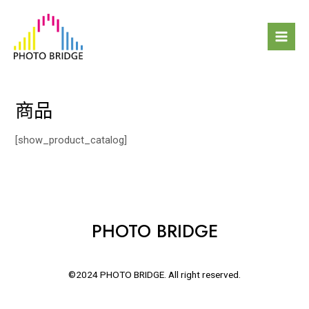
跳
Mai
至
Men
主
要
內
容
商品
[show_product_catalog]
PHOTO BRIDGE
©2024 PHOTO BRIDGE. All right reserved.